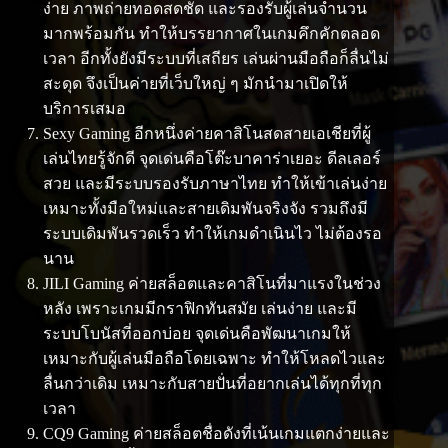
ง่าย ภาพถ่ายทอดสดชัด และรองรับผู้เล่นจำนวน
มากพร้อมกัน ทำให้บรรยากาศในเกมคึกคักตลอด
เวลา อีกทั้งยังมีระบบที่เสถียร เล่นผ่านมือถือก็ลื่นไม่
สะดุด จึงเป็นค่ายที่เว็บใหญ่ ๆ มักนำมาเปิดให้
บริการเสมอ
Sexy Gaming อีกหนึ่งค่ายคาสิโนสดสายเอเชียที่ผู้
เล่นไทยรู้จักดี จุดเด่นคือโต๊ะบาคาร่าเยอะ ดีลเลอร์
สวย และมีระบบรองรับภาษาไทย ทำให้เข้าเล่นง่าย
เหมาะทั้งมือใหม่และสายเดิมพันจริงจัง รวมถึงมี
ระบบเดิมพันรวดเร็ว ทำให้เกมดำเนินไว ไม่ต้องรอ
นาน
JILI Gaming ค่ายสล็อตและคาสิโนที่มาแรงในช่วง
หลัง เพราะเกมมีกราฟิกทันสมัย เล่นง่าย และมี
ระบบโบนัสที่ออกบ่อย จุดเด่นคือพัฒนาเกมให้
เหมาะกับผู้เล่นมือถือโดยเฉพาะ ทำให้โหลดไวและ
ลื่นกว่าเดิม เหมาะกับสายปั่นที่อยากเล่นได้ทุกที่ทุก
เวลา
CQ9 Gaming ค่ายสล็อตชื่อดังที่เน้นเกมแตกง่ายและ